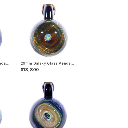
ndant
26mm Galaxy Glass Pendant
旋状銀
宇宙ガラスペンダント (螺旋状銀
¥18,800
河） no.P163