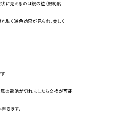
泡状に見えるのは銀の粒（銀純度
揺れ動く遊色効果が見られ、美しく
です
（付属の電池が切れましたら交換が可能
み輝きます。