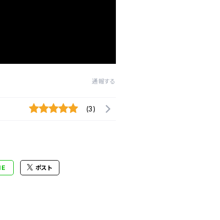
通報する
(3)
NE
ポスト