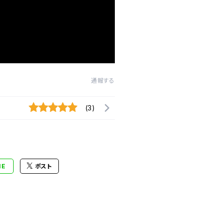
通報する
(3)
NE
ポスト