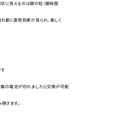
泡状に見えるのは銀の粒（銀純度
揺れ動く遊色効果が見られ、美しく
です
（付属の電池が切れましたら交換が可能
み輝きます。