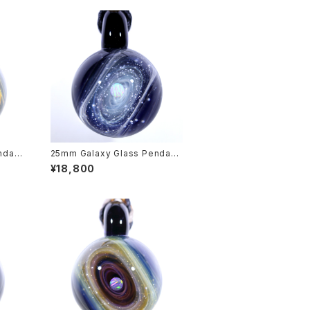
ndant
25mm Galaxy Glass Pendant
旋状銀
宇宙ガラスペンダント (螺旋状銀
¥18,800
河） no.P161