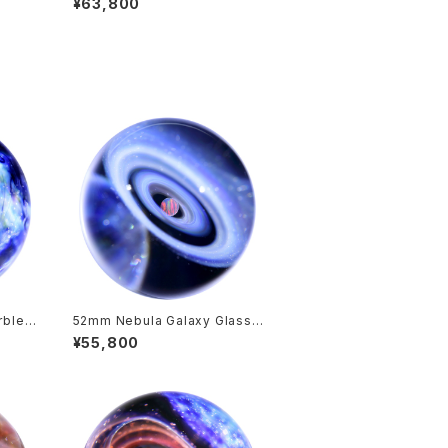
¥63,800
o.M283
rble
52mm Nebula Galaxy Glass
gn 両面
Marble 宇宙ガラスマーブル - オ
¥55,800
 オブ
ブジェ no.M240