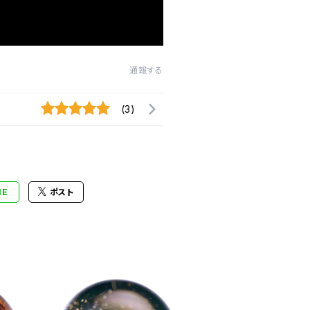
通報する
(3)
NE
ポスト