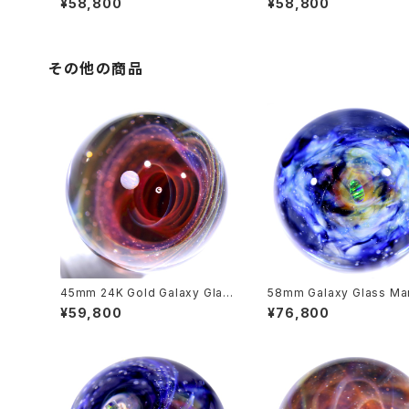
¥58,800
¥58,800
o.M281
o.M262
その他の商品
45mm 24K Gold Galaxy Glas
58mm Galaxy Glass Ma
s Marble 金(24K)の粒宇宙ガラ
with Dual-Sided Desi
¥59,800
¥76,800
スマーブル - オブジェ no.M165
星雲状宇宙ガラスマーブル -
ジェ no.M235