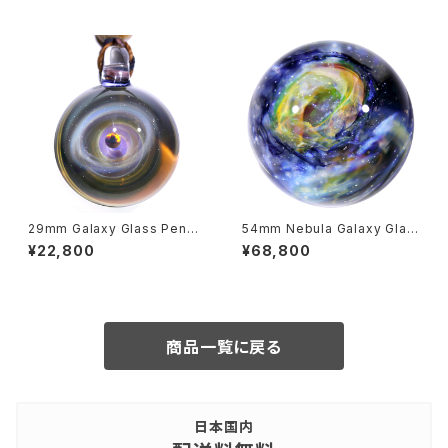
29mm Galaxy Glass Penda
54mm Nebula Galaxy Glas
nt 宇宙ガラスペンダント (”リン
s Marble 星雲状宇宙ガラスマ
¥22,800
¥68,800
グ” シリーズ） no.P134
ーブル - オブジェ no.M286
商品一覧に戻る
日本国内