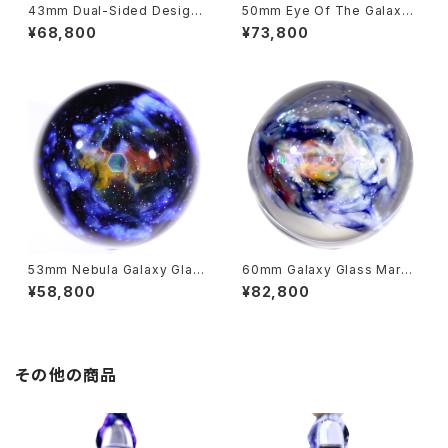
43mm Dual-Sided Design
50mm Eye Of The Galaxy
Nebula Galaxy Glass Marbl
Nebula Glass Marble 宇宙
¥68,800
¥73,800
e 両面星雲状宇宙ガラスマーブ
ガラスマーブル - オブジェ no.
ル - オブジェ no.M286
M279
53mm Nebula Galaxy Glas
60mm Galaxy Glass Marbl
s Marble 星雲状宇宙ガラスマ
e with Dual-Sided Design
¥58,800
¥82,800
ーブル - オブジェ no.M266
両面星雲状宇宙ガラスマーブル
- オブジェ no.M261
その他の商品