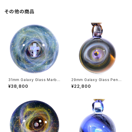
その他の商品
31mm Galaxy Glass Marble
29mm Galaxy Glass Penda
十字架オパール宇宙ガラスマー
nt 宇宙ガラスペンダント (”リン
¥38,800
¥22,800
ブル - オブジェ no.M268
グ” シリーズ） no.P134